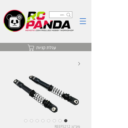
עגלת קניות
מק"ט: REEFS212