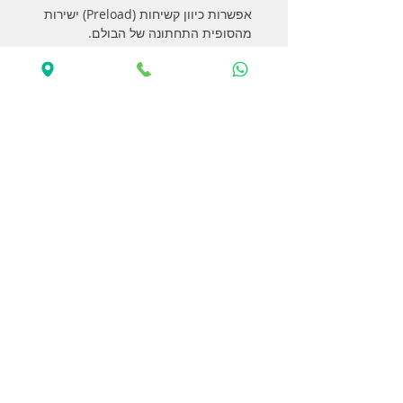
אפשרות כיוון קשיחות (Preload) ישירות
מהסופית התחתונה של הבולם.
שאפט בציפוי כרום, מערכת אטמים
מתקדמת למניעת דליפות ותחזוקה נוחה.
גוף הבולם עושי מאלומיניום בעובי 9מ"מ,
בוכנה בקוטר 7 מ"מ לביצועים חלקים.
סט אחד (אריזה אחת) מגיע זוג בולמים
ללא שמן
עם קפיץ בקשיחות בינונית
(צהוב). סמיכות שמן מומלצת 30WT-
50WT.
מידות:
90 מ"מ בפתיחה (E2E)
70 מ"מ בסגירה מלאה (E2E)
* המדידה הינה מחור לחור.
*יש לבדוק תאימות לרכב לפני הרכישה.