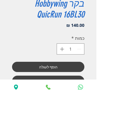
בקר Hobbywing
QuicRun 16BL30
מחיר
כמות
*
הוסף לעגלה
לקנייה מהירה
בקר מבית Hobbywing מדגם QuicRun
16BL30
מתאים לרכבים בגודל 1/16, 1/18 , 1/10
בקר 30 אמפר
תומך בסוללות ליפו 2-3 תאים (2S-3S)
מנוע סנסורלס