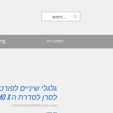
בי
התחברות
גלגלי שיניים לפורט
לסרן לסדרת ה EMO X
מק"ט: CROSSRCEMO8PORTGEAR