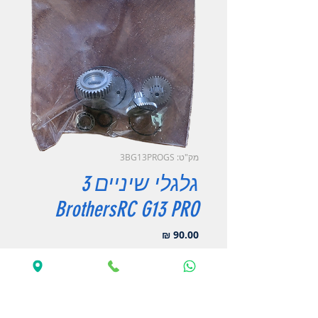
מק"ט: 3BG13PROGS
גלגלי שיניים 3
BrothersRC G13 PRO
מחיר
כמות
*