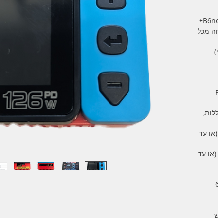
ה מכל
)
לות,
DC) עד 240 וואט (או עד
PD3. עד 126 וואט (או עד
ש