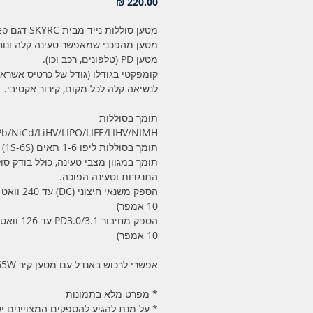
מחיר
מטען סוללות נייד מבית SKYRC דגם B6neo+
מטען מהפכני שמאפשר טעינה קלה ונוח
מטען PD (טלפונים, רכב וכו).
קומפקטי בגודלו (גודל של כרטיס אשראי
לנשיאה קלה לכל מקום, קירור אקטיבי.
תומך בסוללות
Pb/NiCd/LiHV/LIPO/LIFE/LIHV/NIMH
תומך בסוללות ליפו 1-6 תאים (1S-6S)
תומך במגוון מצבי טעינה, כולל בודק סול
התנגדות וטעינה הפוכה.
הספק משנאי חיצוני (
10 אמפר)
הספק מחיבור 0/3.1
10 אמפר)
אפשרי לרכוש באנדל עם מטען קיר 65W
* מפרט מלא בתמונות
* על מנת להגיע להספקים המצויינים י