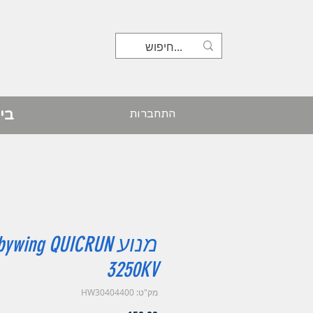
בי
התחברות
מנוע ywing QUICRUN
3250KV
מק"ט: HW30404400