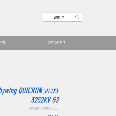
בי
התחברות
מנוע ywing QUICRUN
3252KV G2
מק"ט: HW30404500