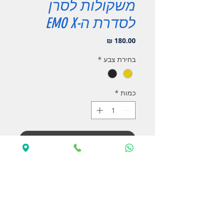
משקולות לסרן
לסדרת ה-EMO X
מחיר
בחירת צבע
*
כמות
*
הוסף לעגלה
לקנייה מהירה
משקולות פליז לסרני פורטל של רכבי
ה-1/8 מבית CROSS RC.
משקל כולל של 260 גרם (130 כל צד),