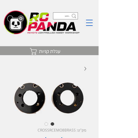
עגלת קניות
מק"ט: CROSSRCEMO8BRASS