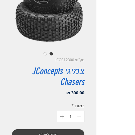
מק"ט: JCO312300
צמיגי JConcepts
Chasers
מחיר
כמות
*
הוסף לעגלה