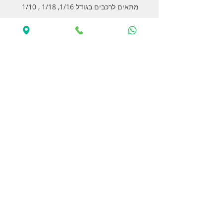
מתאים לרכבים בגודל 1/16, 1/18 , 1/10
בקר 30 אמפר
תומך בסוללות ליפו 2-3 תאים (2S-3S)
מנוע סנסורלס
מחבר TAMIYA
מנוע QUICRUN 2435
4500KV
ציר מנוע 2 מ"מ
תומך בסוללות 2-3 תאים (2S-3S)
מנוע סנסורלס
מגיע עם בננות 3.5 מ"מ
מידות: אורך 36 מ"מ, קוטר 24 מ"מ
* מפרט מלא בתמונות
* יש לבדוק את מידות המנוע והתאמתו
לרכב שלכם
© 2024 by RC PANDA