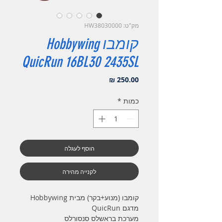
מק"ט: HW38030000
קומבו Hobbywing
QuicRun 16BL30 2435SL
מחיר
כמות
*
הוסף לעגלה
לקנייה מהירה
קומבו (מנוע+בקר) מבית Hobbywing
מדגם QuicRun
מערכת בראשלס סנסורלס