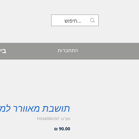
בי
התחברות
תושבת מאוורר למנ
מק"ט: FAN40MUNT
מחיר