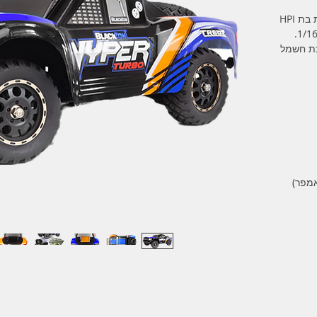
מכונית על שלט מבית BlackZon (חברת בת HPI
, הנעה 4X4, מערכת חשמל
 (נפח 1600 מיליאמפר)