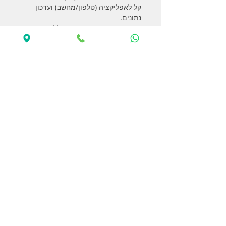
קל לאפליקציה (טלפון/מחשב) ועדכון
נתונים.
בנוסף מתפקד גם כבודק סוללות 1-8
תאים (1S-8S)
תואם למערכות מהסדרות הבאות:
XERUN (גירסה 2.0 ומעלה)
EZRUN (גירסה 2.0 ומעלה)
PLATINUM
SEAKING Pro
יש אפשרות בתמיכה בבקרים ישנים
יותר יש לבדוק תאימות לבקר בחוברת
שלכם
לינק להורדה -
מחשב
/
אנדרואיד
/
אפל
* יש לוודא תאימות עם הבקר
שברשותכם