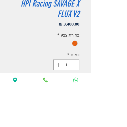
HPI Racing SAVAGE X
FLUX V2
מחיר
בחירת צבע
*
כמות
*
אזל מהמלאי
עדכנו אותי כשחוזר למלאי
מכונית על שלט מבית HPI Racing מדגם
SAVAGE X FLUX V2 מאנסטר בגודל 1/8
הנעה 4X4.
מערכת חשמל מבית הובייוינג תומכת