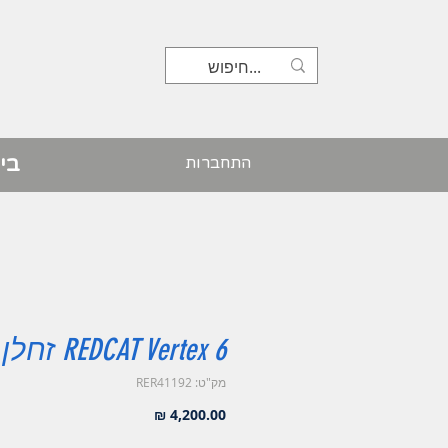
בי
התחברות
REDCAT Vertex 6 זחלן
מק"ט: RER41192
מחיר