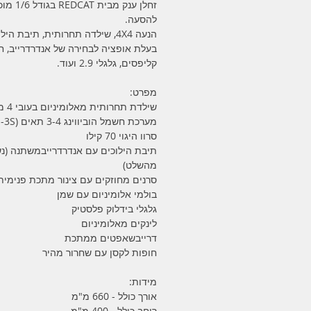
זחלן ענק מבית REDCAT 
להסעה.
הנעה 4X4, שילדה תחרותית, תיבת היל
בעלת אופציה לבחירה של אנדרדרייב, ח
קליפסים, גלגלי 2.9 ועוד.
מפרט:
שילדת תחרותית מאלומיניום בעובי 4 מ"מ
מערכת חשמל הוביווינג 3-4 תאים (4S-3S)
סרוו היגוי 70 קילו
תיבת הילוכים עם אנדרדרייבמשתנה (נ
מהשלט)
סרנים מחוזקים עם צינור מתכת פנימית
בולמי אלומיניום עם שמן
גלגלי בידלוק פלסטיק
לינקים מאלומיניום
דרייבשאפטים ממתכת
חופות לקסן עם שחרור מהיר
מידות:
אורך כולל - 660 מ"מ
רוחב כולל - 400 מ"מ