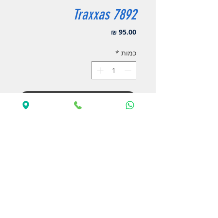
Traxxas 7892
מחיר
כמות
*
הוסף לעגלה
לקנייה מהירה
סט זרועות עליונות ימין+שמאל, מחוזקת
(HD) מקורית.
מתאים לקדימה או אחורה, תואם XRT ו-
X-MAXX עם קיט הרחבות (WideMaxx).