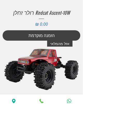
Redcat Ascent-10W רולר זחלן
מחיר
הזמנה מוקדמת
אזל מהמלאי
Redcat Ascent-18 Apex זחלן