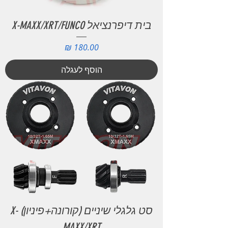
בית דיפרנציאל X-MAXX/XRT/FUNCO
מחיר
הוסף לעגלה
סט גלגלי שיניים (קורונה+פיניון) X-
MAXX/XRT